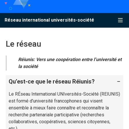
Accéder au contenu
Accéder au menu principal
Accéder à la recherche
Accéder au contenu
Accéder au menu principal
Menu
Réseau international universités-société
Le réseau
Réiunis: Vers une coopération entre l’université et
la société
Qu’est-ce que le réseau Réiunis?
Le RÉseau International UNIversités-Société (REIUNIS)
est formé d’université francophones qui visent
ensemble à mieux faire connaître et reconnaître la
recherche partenariale participative (recherches
collaboratives, coopératives, sciences citoyennes,
etc.).