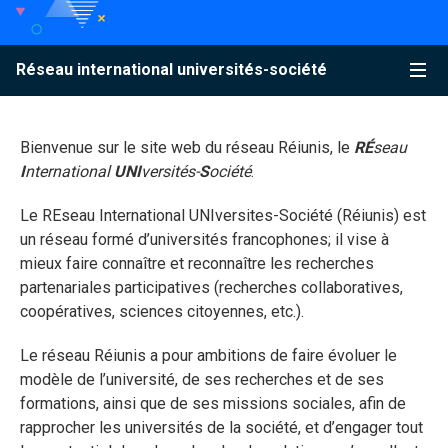
Accéder au contenu
Accéder au menu principal
Accéder à la recherche
Accéder au contenu
Accéder au menu principal
Menu
Réseau international universités-société
Bienvenue sur le site web du réseau Réiunis, le
RÉ
seau
I
nternational
UNI
versités-
S
ociété
.
Le REseau International UNIversites-Société (Réiunis) est
un réseau formé d’universités francophones; il vise à
mieux faire connaître et reconnaître les recherches
partenariales participatives (recherches collaboratives,
coopératives, sciences citoyennes, etc.).
Le réseau Réiunis a pour ambitions de faire évoluer le
modèle de l’université, de ses recherches et de ses
formations, ainsi que de ses missions sociales, afin de
rapprocher les universités de la société, et d’engager tout