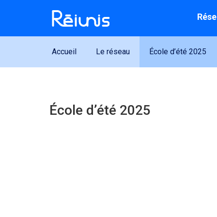
Accéder au contenu
Accéder au menu principal
Accéder à la recherche
Rése
Accueil
Le réseau
École d’été 2025
École d’été 2025